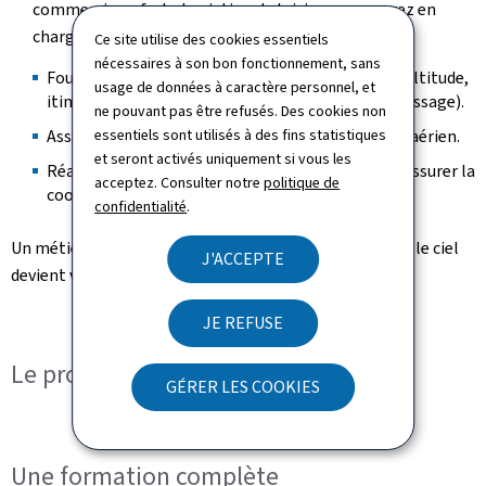
commerciaux, fret et aviation de loisirs – vous serez en
charge de :
Ce site utilise des cookies essentiels
nécessaires à son bon fonctionnement, sans
Fournir aux pilotes des instructions précises (ex. altitude,
usage de données à caractère personnel, et
itinéraires, autorisations de décollage et d’atterrissage).
ne pouvant pas être refusés. Des cookies non
Assurer la sécurité, l'ordre et l'efficacité du trafic aérien.
essentiels sont utilisés à des fins statistiques
et seront activés uniquement si vous les
Réagir efficacement aux situations d’urgence et assurer la
acceptez. Consulter notre
politique de
coordination avec les services concernés.
confidentialité
.
Un métier passionnant où chaque jour est unique et où le ciel
J'ACCEPTE
devient votre bureau !
JE REFUSE
Le processus de sélection
GÉRER LES COOKIES
Une formation complète