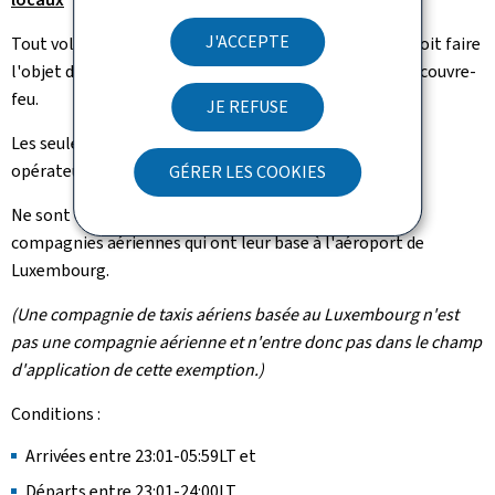
J'ACCEPTE
Tout vol ne figurant pas sur la liste des vols réguliers doit faire
l'objet d'une demande individuelle de prolongation du couvre-
feu.
JE REFUSE
Les seules exceptions sont les vols non réguliers des
opérateurs locaux.
GÉRER LES COOKIES
Ne sont considérées comme opérateurs locaux que les
compagnies aériennes qui ont leur base à l'aéroport de
Luxembourg.
(Une compagnie de taxis aériens basée au Luxembourg n'est
pas une compagnie aérienne et n'entre donc pas dans le champ
d'application de cette exemption.)
Conditions :
Arrivées entre 23:01-05:59LT et
Départs entre 23:01-24:00LT