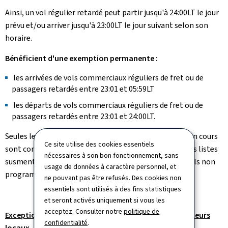
Ainsi, un vol régulier retardé peut partir jusqu'à 24:00LT le jour
prévu et/ou arriver jusqu'à 23:00LT le jour suivant selon son
horaire.
Bénéficient d'une exemption permanente :
les arrivées de vols commerciaux réguliers de fret ou de
passagers retardés entre 23:01 et 05:59LT
les départs de vols commerciaux réguliers de fret ou de
passagers retardés entre 23:01 et 24:00LT.
Seules les listes de vols réguliers de la semaine/mois en cours
Ce site utilise des cookies essentiels
sont considérées comme valables. En cas d'absence des listes
nécessaires à son bon fonctionnement, sans
susmentionnées, les vols seront traités comme des vols non
usage de données à caractère personnel, et
programmés.
ne pouvant pas être refusés. Des cookies non
essentiels sont utilisés à des fins statistiques
et seront activés uniquement si vous les
acceptez. Consulter notre
politique de
Exceptions pour les vols non programmés des opérateurs
confidentialité
.
locaux