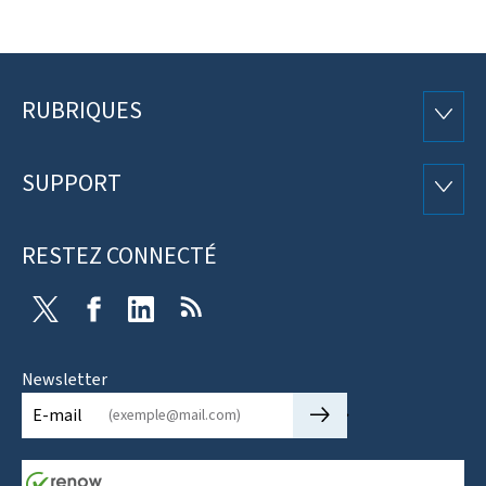
RUBRIQUES
Pied
RUBRI
de
SUPPORT
SUPP
page
RESTEZ CONNECTÉ
Twitter
Facebook
LinkedIn
RSS
Newsletter
🡒
E-mail