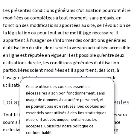
Les présentes conditions générales d'utilisation pourront être
modifiées ou complétées à tout moment, sans préavis, en
fonction des modifications apportées au site, de l'évolution de
la législation ou pour tout autre motif jugé nécessaire. Il
appartient à l’usager de s’informer des conditions générales
d'utilisation du site, dont seule la version actualisée accessible
en ligne est réputée en vigueur. Il est possible qu’entre deux
utilisations du site, les conditions générales d’utilisation
particulières soient modifiées et il appartient, dès lors, à
l’usager de bien lire ces dernières avant chaque nouvelle
utilisation.
Ce site utilise des cookies essentiels
nécessaires à son bon fonctionnement, sans
usage de données à caractère personnel, et
Loi applicable et juridictions compétentes
ne pouvant pas être refusés. Des cookies non
essentiels sont utilisés à des fins statistiques
Tout litige relatif à l'utilisation de ce site et ses Services sera
et seront activés uniquement si vous les
soumis à la loi luxembourgeoise et sera de la compétence
acceptez. Consulter notre
politique de
exclusive des juridictions du Grand-Duché de Luxembourg.
confidentialité
.