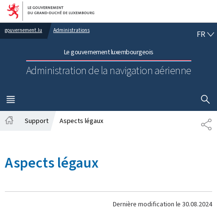
Aller au menu principal
Aller au contenu
FR
gouvernement.lu
Administrations
FR
Le gouvernement luxembourgeois
Administration de la navigation aérienne
AFFICHER
MENU
PRINCIPAL
Support
Aspects légaux
PA
Accueil
Aspects légaux
Dernière modification le
30.08.2024