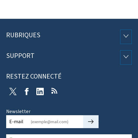
RUBRIQUES
Pied
RUBRI
de
SUPPORT
SUPP
page
RESTEZ CONNECTÉ
Twitter
Facebook
LinkedIn
RSS
Newsletter
🡒
E-mail