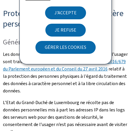
Protection des données à caractère
J'ACCEPTE
personnel
JE REFUSE
Généralités
GÉRER LES COOKIES
Les données à caractère personnel communiquées par l’usager
sont traitées en conformité avec le
Règlement (UE) 2016/679
du Parlement européen et du Conseil du 27 avril 2016
relatif à
la protection des personnes physiques à l'égard du traitement
des données à caractère personnel et à la libre circulation des
données.
L’Etat du Grand-Duché de Luxembourg ne récolte pas de
données personnelles mis à part les adresses IP dans les logs
des serveurs web pour des questions de sécurité, le
consentement de l’usager n’est pas nécessaire avant de visiter