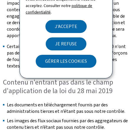
impactant ne bloquent pas l’accès à l’information. Si un
acceptez. Consulter notre
politique de
contenu s’avérait malgré tout non accessible, nous nous
confidentialité
.
engageons à fournir sur demande une version accessible de
ce dernier (se référer à la section « Retour d'information et
J'ACCEPTE
coordonnées de contact »). Une attention particulière sera
apportée à la rédaction des futurs contenus éditoriaux.
JE REFUSE
Certaines vidéos publiées après le 23 septembre 2020 n'ont
pas de transcription textuelle adaptée. Nous nous efforçons
de fournir les messages transmis dans la vidéo dans les
GÉRER LES COOKIES
textes environnants
Contenu n'entrant pas dans le champ
d'application de la loi du 28 mai 2019
Les documents en téléchargement fournis par des
administrations tierces et n’étant pas sous notre contrôle.
Les images des flux sociaux fournies par des aggregateurs de
contenu tiers et n’étant pas sous notre contrôle.