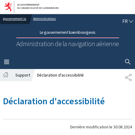
Aller au menu principal
Aller au contenu
FR
gouvernement.lu
Administrations
FR
Le gouvernement luxembourgeois
Administration de la navigation aérienne
AFFICHER
MENU
PRINCIPAL
Support
Déclaration d'accessibilité
PA
Accueil
Déclaration d'accessibilité
Dernière modification le
30.08.2024