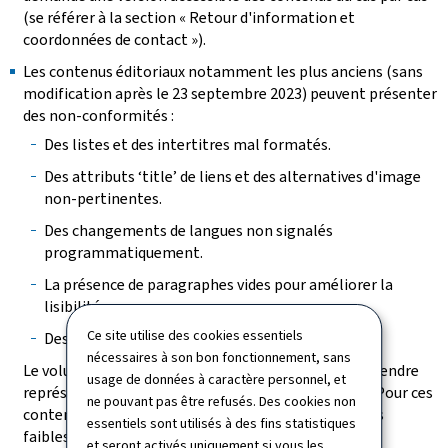
(se référer à la section « Retour d'information et
coordonnées de contact »).
Les contenus éditoriaux notamment les plus anciens (sans
modification après le 23 septembre 2023) peuvent présenter
des non-conformités :
Des listes et des intertitres mal formatés.
Des attributs ‘title’ de liens et des alternatives d'image
non-pertinentes.
Des changements de langues non signalés
programmatiquement.
La présence de paragraphes vides pour améliorer la
lisibilité.
Ce site utilise des cookies essentiels
Des tableaux incorrectement structurés.
nécessaires à son bon fonctionnement, sans
Le volume des pages à vérifier et des contenus à reprendre
usage de données à caractère personnel, et
représente une charge de travail trop conséquente. Pour ces
ne pouvant pas être refusés. Des cookies non
contenus, il a été vérifié que, bien que présentant des
essentiels sont utilisés à des fins statistiques
faiblesses de structuration, les non-conformités les
et seront activés uniquement si vous les