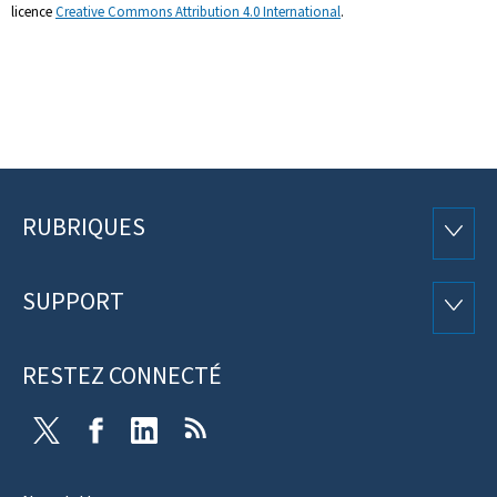
licence
Creative Commons Attribution 4.0 International
.
RUBRIQUES
Pied
RUBRI
de
SUPPORT
SUPP
page
RESTEZ CONNECTÉ
Twitter
Facebook
LinkedIn
RSS