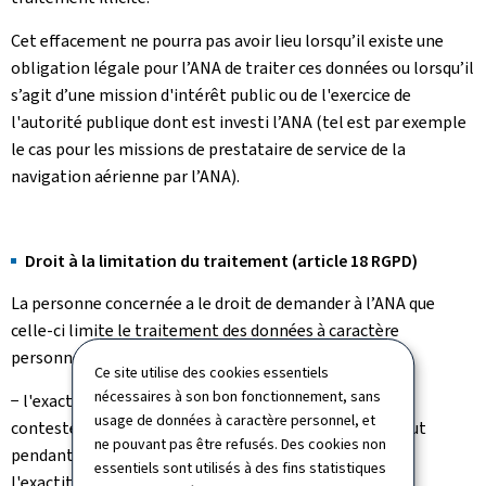
Cet effacement ne pourra pas avoir lieu lorsqu’il existe une
obligation légale pour l’ANA de traiter ces données ou lorsqu’il
s’agit d’une mission d'intérêt public ou de l'exercice de
l'autorité publique dont est investi l’ANA (tel est par exemple
le cas pour les missions de prestataire de service de la
navigation aérienne par l’ANA).
Droit à la limitation du traitement (article 18 RGPD)
La personne concernée a le droit de demander à l’ANA que
celle-ci limite le traitement des données à caractère
personnel lorsque :
Ce site utilise des cookies essentiels
nécessaires à son bon fonctionnement, sans
− l'exactitude des données à caractère personnel est
usage de données à caractère personnel, et
contestée par la personne concernée (la limitation vaut
ne pouvant pas être refusés. Des cookies non
pendant une durée permettant à l’ANA de vérifier
essentiels sont utilisés à des fins statistiques
l'exactitude des données à caractère personnel),