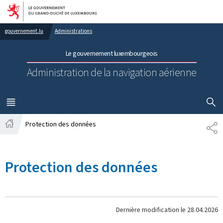
Aller au menu principal
Aller au contenu
gouvernement.lu
Administrations
Le gouvernement luxembourgeois
Administration de la navigation aérienne
AFFICHER
MENU
PRINCIPAL
Protection des données
PA
Accueil
Protection des données
Dernière modification le
28.04.2026