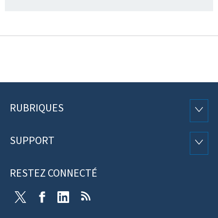
RUBRIQUES
Pied
RUBRI
de
SUPPORT
SUPP
page
RESTEZ CONNECTÉ
Twitter
Facebook
LinkedIn
RSS