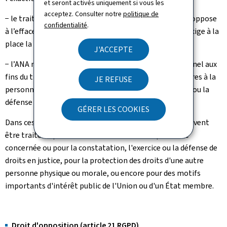
et seront activés uniquement si vous les
acceptez. Consulter notre
politique de
− le traitement est illicite et la personne concernée s'oppose
confidentialité
.
à l’effacement des données à caractère personnel et exige à la
place la limitation de leur utilisation, ou
J'ACCEPTE
− l’ANA n'a plus besoin des données à caractère personnel aux
fins du traitement mais celles-ci sont encore nécessaires à la
JE REFUSE
personne concernée pour la constatation, l'exercice ou la
défense de droits en justice.
GÉRER LES COOKIES
Dans ces cas, les données à caractère personnel ne peuvent
être traitées qu’avec le consentement de la personne
concernée ou pour la constatation, l'exercice ou la défense de
droits en justice, pour la protection des droits d'une autre
personne physique ou morale, ou encore pour des motifs
importants d'intérêt public de l'Union ou d'un État membre.
Droit d'opposition (article 21 RGPD)