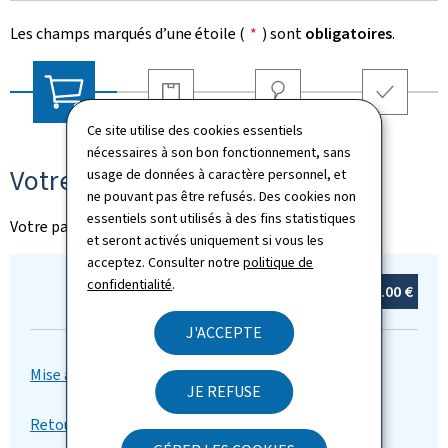
Les champs marqués d’une étoile (
*
) sont
obligatoires
.
Livraison
Adresse
Récapitulatif
Ce site utilise des cookies essentiels
Votre panier
nécessaires à son bon fonctionnement, sans
Votre panier
usage de données à caractère personnel, et
ne pouvant pas être refusés. Des cookies non
essentiels sont utilisés à des fins statistiques
Votre panier est vide
et seront activés uniquement si vous les
acceptez. Consulter notre
politique de
confidentialité
.
Total :
0
article(s)
0.00 €
J'ACCEPTE
JE REFUSE