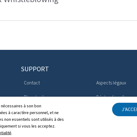
SUPPORT
Contact
Aspects légaux
Plan du site
Déclaration d'access
ls nécessaires à son bon
J'ACC
À propos du site
Gestion des cookies
es à caractère personnel, et ne
s non essentiels sont utilisés à des
niquement si vous les acceptez.
tialité
.