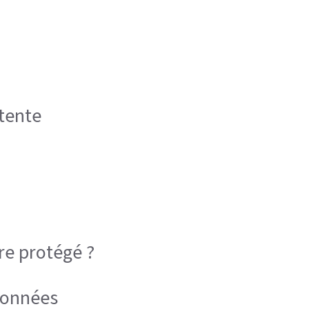
étente
re protégé ?
 données