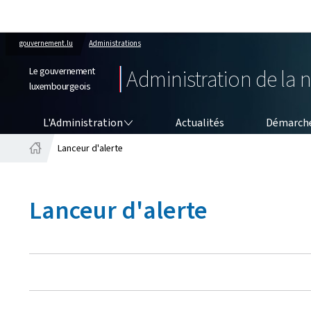
gouvernement.lu
Administrations
Le gouvernement
Administration de la 
luxembourgeois
L'ADMINISTRATION
L'Administration
Actualités
Démarche
Lanceur d'alerte
Accueil
Lanceur d'alerte