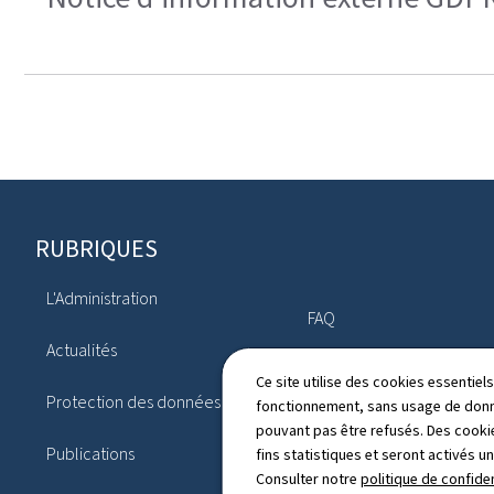
Pied
RUBRIQUES
de
L'Administration
page
FAQ
Actualités
Lanceur d'alerte
Ce site utilise des cookies essentie
Protection des données
fonctionnement, sans usage de donné
Opérations aériennes -
pouvant pas être refusés. Des cookie
exploitations spécialisées
Publications
fins statistiques et seront activés u
Consulter notre
politique de confiden