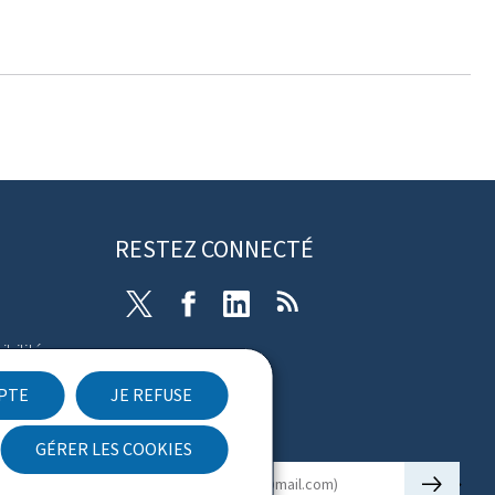
RESTEZ CONNECTÉ
Twitter
Facebook
LinkedIn
RSS
ibilité
EPTE
JE REFUSE
Newsletter
GÉRER LES COOKIES
🡒
E-mail