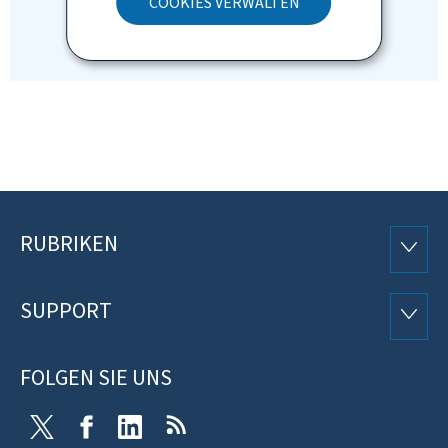
COOKIES VERWALTEN
RUBRIKEN
Footer
RUBRI
SUPPORT
SUPP
FOLGEN SIE UNS
Twitter
Facebook
LinkedIn
RSS