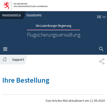
Zur Hauptnavigation
Zum Inhalt
DE
gouvernement.lu
Verwaltungen
DE
Die Luxemburger Regierung
Flugsicherungsverwaltung
SUCHFLED 
MENÜ
HAUPT-
Support
TE
Startseite
Ihre Bestellung
Zum letzten Mal aktualisiert am
11.09.2024