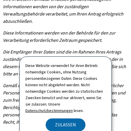
Informationen werden von der zuständigen
Verwaltungsbehörde verarbeitet, um Ihren Antrag erfolgreich
abzuschließen.
Diese Informationen werden von der Behörde für den zur
Verarbeitung erforderlichen Zeitraum gespeichert.
Die Empfänger Ihrer Daten sind die im Rahmen Ihres Antrags
zuständigen Verwaltungsbehörden. Um die Empfänger der in
Diese Website verwendet für ihren Betrieb
diesem Formular erfassten Daten zu erfahren, wenden Sie sich
notwendige Cookies, ohne Nutzung
bitte an die für Ihren Antrag zuständige Behörde.
personenbezogener Daten. Diese Cookies
können nicht abgelehnt werden. Nicht
Gemäß der Verordnung (EU) 2016/679 zum Schutz natürlicher
notwendige Cookies werden zu statistischen
Personen bei der Verarbeitung personenbezogener Daten und
Zwecken benutzt und nur aktiviert, wenn Sie
zum freien Datenverkehr haben Sie das Recht auf Zugang,
sie zulassen. Unsere
Berichtigung und gegebenenfalls Löschung Ihrer
Datenschutzbestimmungen
lesen.
personenbezogenen Informationen. Sie haben zudem das
Recht, Ihre erteilte Einwilligung jederzeit zu widerrufen.
ZULASSEN