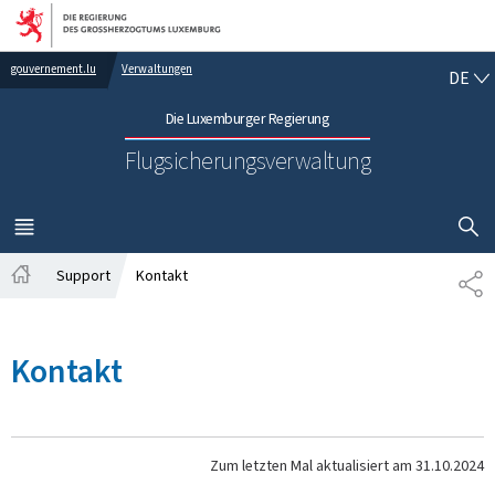
Zur Hauptnavigation
Zum Inhalt
DE
gouvernement.lu
Verwaltungen
DE
Die Luxemburger Regierung
Flugsicherungsverwaltung
SUCHFLED 
MENÜ
HAUPT-
Support
Kontakt
TE
Startseite
Kontakt
Zum letzten Mal aktualisiert am
31.10.2024