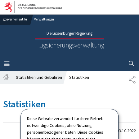
Zur Hauptnavigation
Zum Inhalt
gouvernement.lu
Verwaltungen
Die Luxemburger Regierung
Flugsicherungsverwaltung
SUCHFLED 
MENÜ
HAUPT-
Statistiken und Gebühren
Statistiken
TE
Startseite
Statistiken
Diese Website verwendet für ihren Betrieb
notwendige Cookies, ohne Nutzung
Zum letzten Mal aktualisiert am
03.10.2022
personenbezogener Daten. Diese Cookies