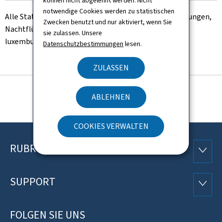
können nicht abgelehnt werden. Nicht
notwendige Cookies werden zu statistischen
Alle Statistiken (Umwelt, Entwicklung der Flugbewegungen,
Zwecken benutzt und nur aktiviert, wenn Sie
Nachtflüge, etc.) sind von nun an auf dem
sie zulassen. Unsere
luxemburgischen
Open Data – Portal
abrufbar.
Datenschutzbestimmungen
lesen.
ZULASSEN
ABLEHNEN
COOKIES VERWALTEN
RUBRIKEN
Footer
RUBRI
SUPPORT
SUPP
FOLGEN SIE UNS