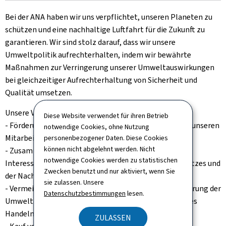
Bei der ANA haben wir uns verpflichtet, unseren Planeten zu
schützen und eine nachhaltige Luftfahrt für die Zukunft zu
garantieren. Wir sind stolz darauf, dass wir unsere
Umweltpolitik aufrechterhalten, indem wir bewährte
Maßnahmen zur Verringerung unserer Umweltauswirkungen
bei gleichzeitiger Aufrechterhaltung von Sicherheit und
Qualität umsetzen.
Unsere Verpflichtungen:
Diese Website verwendet für ihren Betrieb
- Förderung einer Kultur des Umweltbewusstseins bei unseren
notwendige Cookies, ohne Nutzung
Mitarbeitern und Stakeholders.
personenbezogener Daten. Diese Cookies
können nicht abgelehnt werden. Nicht
- Zusammenarbeit mit Behörden, Gemeinden und
notwendige Cookies werden zu statistischen
Interessengruppen zur Verbesserung des Umweltschutzes und
Zwecken benutzt und nur aktiviert, wenn Sie
der Nachhaltigkeit.
sie zulassen. Unsere
- Vermeidung von Umweltverschmutzung und Minimierung der
Datenschutzbestimmungen
lesen.
Umweltauswirkungen durch verantwortungsbewusstes
Handeln.
ZULASSEN