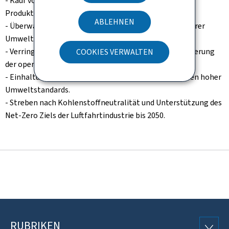
- Kauf von erneuerbaren Energien und nachhaltigen
Produkten.
ABLEHNEN
- Überwachung und kontinuierliche Verbesserung unserer
Umweltleistung.
- Verringerung von Lärm und Emissionen durch Optimierung
COOKIES VERWALTEN
der operationellen Prozeduren.
- Einhaltung von Umweltvorschriften und das Erreichen hoher
Umweltstandards.
- Streben nach Kohlenstoffneutralität und Unterstützung des
Net-Zero Ziels der Luftfahrtindustrie bis 2050.
RUBRIKEN
RUBRI