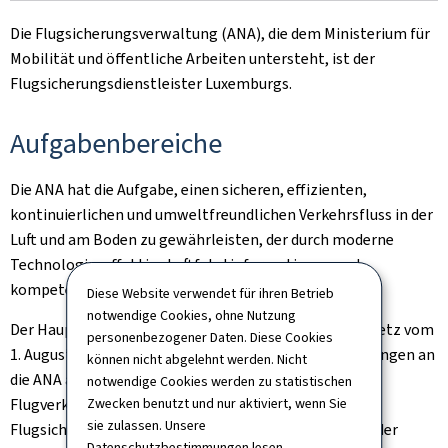
Die Flugsicherungsverwaltung (ANA), die dem Ministerium für
Mobilität und öffentliche Arbeiten untersteht, ist der
Flugsicherungsdienstleister Luxemburgs.
Aufgabenbereiche
Die ANA hat die Aufgabe, einen sicheren, effizienten,
kontinuierlichen und umweltfreundlichen Verkehrsfluss in der
Luft und am Boden zu gewährleisten, der durch moderne
Technologie, effektive Luftfahrtinformationen und
kompetentes Personal unterstützt wird.
Diese Website verwendet für ihren Betrieb
notwendige Cookies, ohne Nutzung
Der Hauptauftrag der ANA ist im luxemburgischen Gesetz vom
personenbezogener Daten. Diese Cookies
1. August 2018 festgelegt und bestimmt die Anforderungen an
können nicht abgelehnt werden. Nicht
die ANA als Dienstleister für das gesamte
notwendige Cookies werden zu statistischen
Flugverkehrsmanagement, als Dienstleister für die
Zwecken benutzt und nur aktiviert, wenn Sie
sie zulassen. Unsere
Flugsicherung, die Steuerung des Verkehrsflusses und der
Datenschutzbestimmungen
lesen.