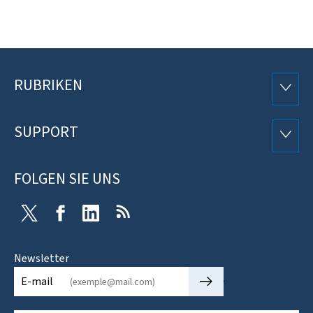
RUBRIKEN
Footer
RUBRI
SUPPORT
SUPP
FOLGEN SIE UNS
Twitter
Facebook
LinkedIn
RSS
Newsletter
🡒
E-mail