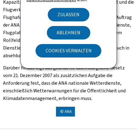
Kapazität des Flugverkehrs, das Luftraummanagement und die
Flugverkehrskontrolle im Terminal-Luftraum, auf dem
ZULASSEN
Flughafen und in Teilen des regionalen Luftraums. Der Auftrag
der ANA umfasst technische und luftfahrttechnische Dienste,
Flugplatzdienste und elektrotechnische Dienste auf dem
ABLEHNEN
Rollfeld und darüber hinaus. Dieser Auftrag gilt für alle
Dienstleistungsbereiche und -abteilungen und bleibt auch in
COOKIES VERWALTEN
absehbarer Zukunft gültig.
Darüber hinaus legt das geänderte luxemburgische Gesetz
vom 21. Dezember 2007 als zusätzlichen Aufgabe die
Anforderung fest, dass die ANA nationale Wetterdienste,
einschließlich Wetterwarnungen für die Öffentlichkeit und
Klimadatenmanagement, erbringen muss.
© ANA