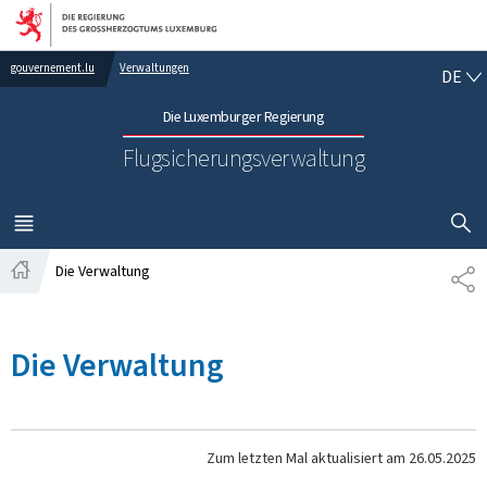
Zur Hauptnavigation
Zum Inhalt
DE
gouvernement.lu
Verwaltungen
DE
Die Luxemburger Regierung
Flugsicherungsverwaltung
SUCHFLED 
MENÜ
HAUPT-
Die Verwaltung
TE
Startseite
Die Verwaltung
Zum letzten Mal aktualisiert am
26.05.2025