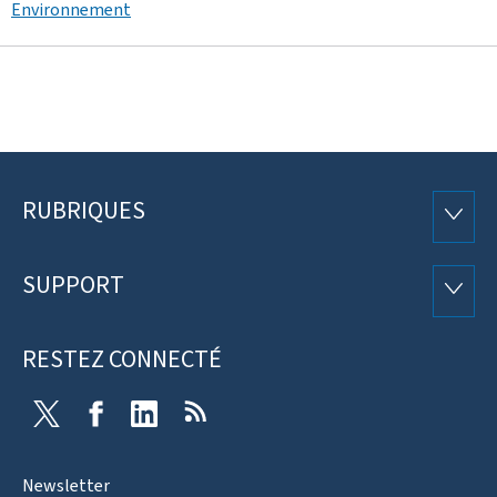
Environnement
RUBRIQUES
Pied
RUBRI
de
SUPPORT
SUPP
page
RESTEZ CONNECTÉ
Twitter
Facebook
LinkedIn
RSS
Newsletter