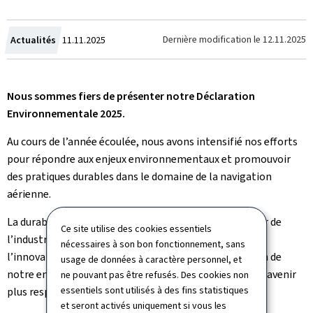
Crée
Dernière modification le
12.11.2025
Actualités
11.11.2025
le
Nous sommes fiers de présenter notre Déclaration
Environnementale 2025.
Au cours de l’année écoulée, nous avons intensifié nos efforts
pour répondre aux enjeux environnementaux et promouvoir
des pratiques durables dans le domaine de la navigation
aérienne.
La durabilité reste au cœur de notre vision pour l’avenir de
Ce site utilise des cookies essentiels
l’industrie. En favorisant la coopération, en soutenant
nécessaires à son bon fonctionnement, sans
l’innovation et en poursuivant activement la réduction de
usage de données à caractère personnel, et
notre empreinte carbone, nous contribuons à bâtir un avenir
ne pouvant pas être refusés. Des cookies non
essentiels sont utilisés à des fins statistiques
plus respectueux de l’environnement.
et seront activés uniquement si vous les