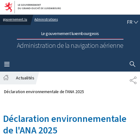
Aller au menu principal
Aller au contenu
FR
gouvernement.lu
Administrations
FR
Le gouvernement luxembourgeois
Administration de la navigation aérienne
AFFICHER
MENU
PRINCIPAL
Actualités
PA
Accueil
Déclaration environnementale de l'ANA 2025
Déclaration environnementale
de l'ANA 2025