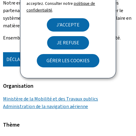
Notre engagement est constant et résolu. À travers des
acceptez. Consulter notre
politique de
partenariats stratégiques, nous œuvrons à faire évoluer le
confidentialité
.
système de navigation aérienne vers un modèle exemplaire en
J'ACCEPTE
matière de responsabilité environnementale.
Ensemble, nous transformons cette ambition en réalité.
JE REFUSE
DÉCLARATION ENVIRONNEMENTALE 2025
GÉRER LES COOKIES
Organisation
Ministère de la Mobilité et des Travaux publics
Administration de la navigation aérienne
Thème