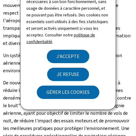
nécessaires à son bon fonctionnement, sans
mouvements aériens et terrestres des aéronefs, dans le
usage de données à caractère personnel, et
respect des besoins et des attentes des résidents de
ne pouvant pas être refusés. Des cookies non
l'aéroport. L'ANA a adopté une démarche proactive,
essentiels sont utilisés à des fins statistiques
transparente et collaborative envers les résidents en les
et seront activés uniquement si vous les
acceptez. Consulter notre
politique de
impliquant à travers des sondages, des séances d'information
confidentialité
.
et diverses plateformes de discussion.
Un système de tarification pour les services de navigation
J'ACCEPTE
aérienne aéroportuaires, qui inclut des facteurs
environnementaux, est mis en place.
JE REFUSE
De nouvelles procédures standard d'atterrissage visent à
réduire les nuisances sonores et à éviter le survol de zones
GÉRER LES COOKIES
densément peuplées autour de l'aéroport. Une "charte contre
le bruit" a été signée entre l'ANA et une grande compagnie
aérienne, ayant pour objectif de limiter le nombre de vols de
nuit, de réduire l'impact des essais moteurs et de promouvoir
les meilleures pratiques pour protéger l'environnement. Une
série de procédures opérationnelles de navigation aérienne,