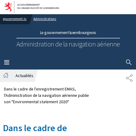
Aller au menu principal
Aller au contenu
gouvernement.lu
Administrations
Le gouvernement luxembourgeois
Administration de la navigation aérienne
AFFICHER
MENU
PRINCIPAL
Actualités
PA
Accueil
Dans le cadre de l'enregistrement EMAS,
l'Administration de la navigation aérienne publie
son "Environmental statement 2020"
Dans le cadre de