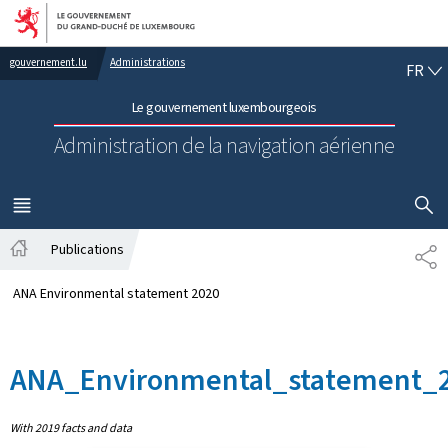
Aller au menu principal
Aller au contenu
FR
gouvernement.lu
Administrations
FR
Le gouvernement luxembourgeois
Administration de la navigation aérienne
AFFICHER
MENU
PRINCIPAL
Publications
PA
Accueil
ANA Environmental statement 2020
ANA_Environmental_statement_
With 2019 facts and data