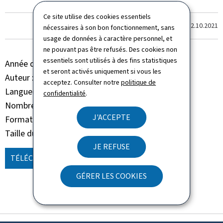
Ce site utilise des cookies essentiels
Dernière modification le
12.10.2021
nécessaires à son bon fonctionnement, sans
usage de données à caractère personnel, et
ne pouvant pas être refusés. Des cookies non
essentiels sont utilisés à des fins statistiques
Année de parution
2020
et seront activés uniquement si vous les
Auteur
ANA
acceptez. Consulter notre
politique de
Langue(s)
Anglais
confidentialité
.
Nombre de pages
29 page(s)
J'ACCEPTE
Format du document
Pdf
Taille du fichier
3,77 Mo
JE REFUSE
TÉLÉCHARGER
(EN, PDF - 3,77 MO)
GÉRER LES COOKIES