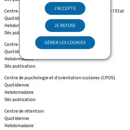
J'ACCEPTE
Centre de gestion du personnel et de l’organisation de l’Etat
Quotidienne
Hebdomadaire
JE REFUSE
Dès publication
GÉRER LES COOKIES
Centre de gestion informatique de l'éducation (CGIE)
Quotidienne
Hebdomadaire
Dès publication
Centre de psychologie et d'orientation scolaires (CPOS)
Quotidienne
Hebdomadaire
Dès publication
Centre de rétention
Quotidienne
Hebdomadaire