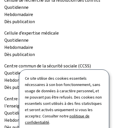
Cellule de recherche sur la résolution des conflits
Quotidienne
Hebdomadaire
Dès publication
Cellule d’expertise médicale
Quotidienne
Hebdomadaire
Dès publication
Centre commun de la sécurité sociale (CCSS)
Quotidienne
Ce site utilise des cookies essentiels
Hebdomadaire
nécessaires à son bon fonctionnement, sans
Dès publication
usage de données à caractère personnel, et
ne pouvant pas être refusés. Des cookies non
Centre de documentation et d'information sur
essentiels sont utilisés à des fins statistiques
l'enseignement supérieur (Cedies)
et seront activés uniquement si vous les
Quotidienne
acceptez. Consulter notre
politique de
Hebdomadaire
confidentialité
.
Dès publication