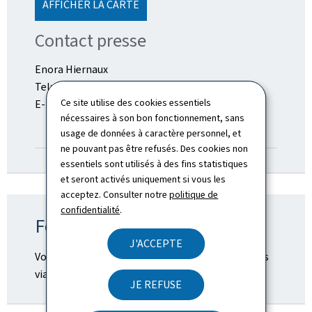
AFFICHER LA CARTE
Contact presse
Enora Hiernaux
Tel: (+352) 4798-21010
Ce site utilise des cookies essentiels
E-mail:
communication@airport.etat.lu
nécessaires à son bon fonctionnement, sans
ANNUAIRE
usage de données à caractère personnel, et
ne pouvant pas être refusés. Des cookies non
essentiels sont utilisés à des fins statistiques
et seront activés uniquement si vous les
acceptez. Consulter notre
politique de
confidentialité
.
Formulaire de contact
J'ACCEPTE
Vous avez encore des questions ? Contactez-nous
via notre
formulaire de contact
.
JE REFUSE