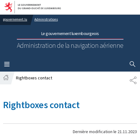
Aller au menu principal
Aller au contenu
gouvernement.lu
Administrations
Le gouvernement luxembourgeois
Administration de la navigation aérienne
AFFICHER
MENU
PRINCIPAL
Rightboxes contact
PA
Accueil
Rightboxes contact
Dernière modification le
21.11.2023