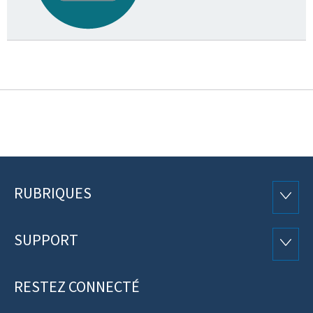
RUBRIQUES
Pied
RUBRI
de
SUPPORT
SUPP
page
RESTEZ CONNECTÉ