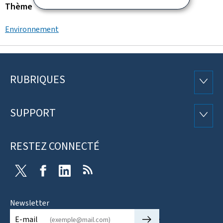
Thème
Environnement
RUBRIQUES
Pied
RUBRI
de
SUPPORT
SUPP
page
RESTEZ CONNECTÉ
Twitter
Facebook
LinkedIn
RSS
Newsletter
🡒
E-mail