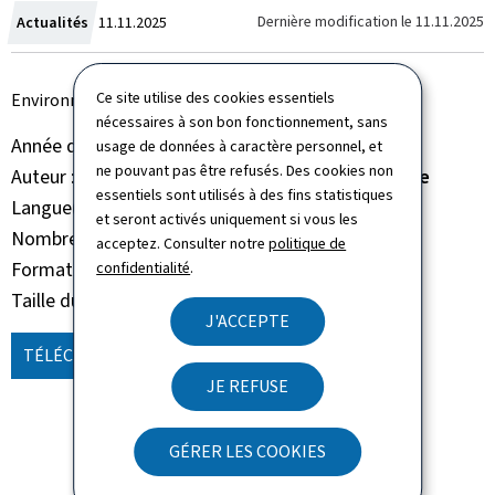
Crée
Dernière modification le
11.11.2025
Actualités
11.11.2025
le
Ce site utilise des cookies essentiels
Environmental Statement 2025
nécessaires à son bon fonctionnement, sans
Année de parution
2025
usage de données à caractère personnel, et
ne pouvant pas être refusés. Des cookies non
Auteur
Administration de la navigation aérienne
essentiels sont utilisés à des fins statistiques
Langue(s)
Anglais
et seront activés uniquement si vous les
Nombre de pages
70 page(s)
acceptez. Consulter notre
politique de
Format du document
Pdf
confidentialité
.
Taille du fichier
13,43 Mo
J'ACCEPTE
TÉLÉCHARGER
(EN, PDF - 13,43 MO)
JE REFUSE
GÉRER LES COOKIES