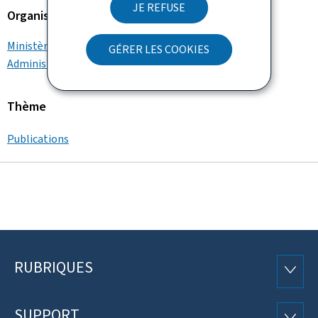
JE REFUSE
Organisation
Ministère de la Mobilité et des Travaux publics
GÉRER LES COOKIES
Administration de la navigation aérienne
Thème
Publications
RUBRIQUES
Pied
RUBRI
de
SUPPORT