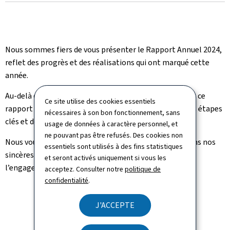
le
Nous sommes fiers de vous présenter le Rapport Annuel 2024,
reflet des progrès et des réalisations qui ont marqué cette
année.
Au-delà des chiffres et des indicateurs de performance, ce
Ce site utilise des cookies essentiels
rapport raconte l’histoire de nos efforts collectifs, des étapes
nécessaires à son bon fonctionnement, sans
clés et des initiatives qui ont eu un impact significatif.
usage de données à caractère personnel, et
ne pouvant pas être refusés. Des cookies non
Nous vous invitons à en parcourir les pages et adressons nos
essentiels sont utilisés à des fins statistiques
sincères remerciements à toutes celles et ceux dont
et seront activés uniquement si vous les
l’engagement a rendu ces succès possibles.
acceptez. Consulter notre
politique de
confidentialité
.
RAPPORT ANNUEL 2024
J'ACCEPTE