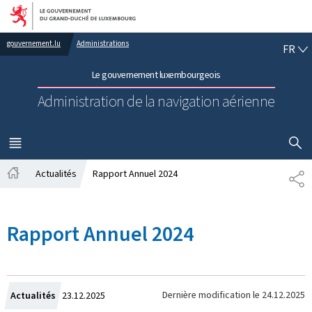
Aller au menu principal
Aller au contenu
FR
gouvernement.lu
Administrations
FR
Le gouvernement luxembourgeois
Administration de la navigation aérienne
AFFICHER
MENU
PRINCIPAL
Actualités
Rapport Annuel 2024
PA
Accueil
Rapport Annuel 2024
Crée
Dernière modification le
24.12.2025
Actualités
23.12.2025