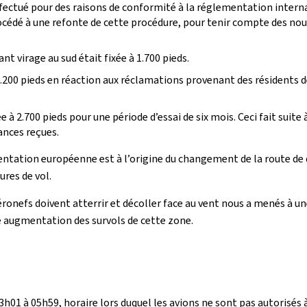
fectué pour des raisons de conformité à la réglementation inter
rocédé à une refonte de cette procédure, pour tenir compte des no
ant virage au sud était fixée à 1.700 pieds.
à 2.200 pieds en réaction aux réclamations provenant des résident
 2.700 pieds pour une période d’essai de six mois. Ceci fait suite 
ances reçues.
ntation européenne est à l’origine du changement de la route de d
res de vol.
nefs doivent atterrir et décoller face au vent nous a menés à une
ne augmentation des survols de cette zone.
23h01 à 05h59, horaire lors duquel les avions ne sont pas autorisés