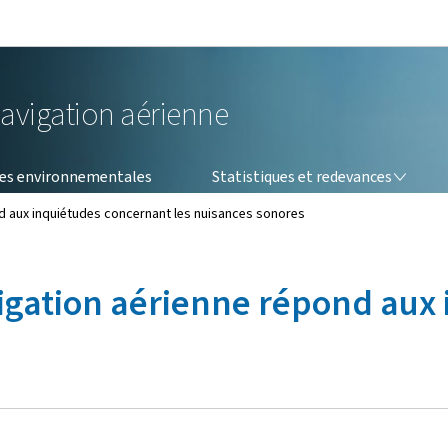
Aller au menu principal
Aller au contenu
navigation aérienne
STATISTIQUES ET REDEVANCES
es environnementales
Statistiques et redevances
nd aux inquiétudes concernant les nuisances sonores
vigation aérienne répond aux