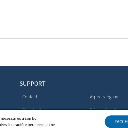
SUPPORT
Contact
Aspects légaux
Plan du site
Déclaration d'access
ls nécessaires à son bon
J'ACC
À propos du site
Gestion des cookies
es à caractère personnel, et ne