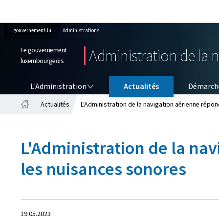
gouvernement.lu
Administrations
Le gouvernement
Administration de la 
luxembourgeois
L'ADMINISTRATION
L'Administration
Actualités
Démarch
Actualités
L'Administration de la navigation aérienne répo
Accueil
L'Administration de la na
les nuisances sonores
Crée
19.05.2023