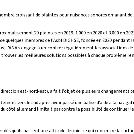
nombre croissant de plaintes pour nuisances sonores émanant de ri
proximativement 20 plaintes en 2019, 1.000 en 2020 et 3.000 en 20
de quelques membres de l’Asbl DIGHSE, fondée en 2020 pendant la c
plus, l’ANA s’engage à rencontrer régulièrement les associations de r
e trouver les meilleures solutions possibles à chaque problème re
 (direction est-nord-est), a fait l’objet de plusieurs changements ce
ement vers le sud après avoir passé une balise d’aide à la navigat
u côté allemand limitait par contre la possibilité de continuer le 
r dès qu'ils passent une altitude définie, ce qui concentre la surfac