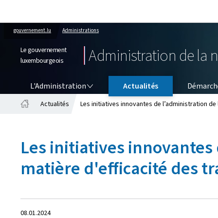
gouvernement.lu
Administrations
Le gouvernement
Administration de la 
luxembourgeois
L'ADMINISTRATION
L'Administration
Actualités
Démarch
Actualités
Les initiatives innovantes de l’administration de
Accueil
Les initiatives innovantes
matière d'efficacité des tr
Crée
08.01.2024