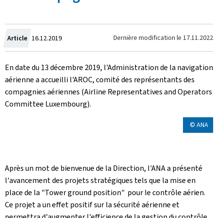
Crée
Dernière modification le
17.11.2022
Article
16.12.2019
le
En date du 13 décembre 2019, l'Administration de la navigation
aérienne a accueilli l'AROC, comité des représentants des
compagnies aériennes (Airline Representatives and Operators
Committee Luxembourg).
© ANA
Après un mot de bienvenue de la Direction, l'ANA a présenté
l'avancement des projets stratégiques tels que la mise en
place de la "Tower ground position" pour le contrôle aérien.
Ce projet a un effet positif sur la sécurité aérienne et
permettra d'augmenter l'efficience de la gestion du contrôle