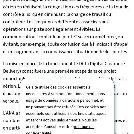
aérien en réduisant la congestion des fréquences de la tour de
contrôle ainsi qu'en diminuant la charge de travail du
contrôleur. Les fréquences différentes associées aux
opérations sur piste sont également évitées. La
communication "contrôleur-pilote" se verra améliorée, en
évitant, par exemple, toute confusion due à l'indicatif d'appel
et en augmentant la connaissance situationnelle des pilotes.
La mise en place de la fonctionnalité DCL (Digital Clearance
Delivery) constituera une première étape dans ce projet
important pour relever les défis du futur en matière de trafic
aérien. La DCL permettra l'automatisation du message
Ce site utilise des cookies essentiels
d'autorisation de départ sans passer par une communication
nécessaires à son bon fonctionnement, sans
usage de données à caractère personnel, et
verbale.
ne pouvant pas être refusés. Des cookies non
L'ANA a également fait un point d'avancement sur les
essentiels sont utilisés à des fins statistiques
nombreux projets de modernisation de ses infrastructures et
et seront activés uniquement si vous les
acceptez. Consulter notre
politique de
en particulier sur la nouvelle chaine de surveillance,
confidentialité
.