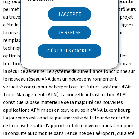
regroupant tous les équipements de détections et de sécurité
permettant la visualisation du trafic aérien par les contrôleurs
J'ACCEPTE
au travers d'une toute nouvelle interface graphique. Ce projet
a été le point d'orgue de l'année 2019. Dans les grandes lignes,
la mise à jour de la chaîne de surveillance a consisté en un
JE REFUSE
remplacement des équipements et des infrastructures
techniques et de communication en fin de vie, en une
GÉRER LES COOKIES
optimisation et une mise à jour du logiciel par de nouvelles
fonctionnalités augmentant les performances et améliorant
la sécurité aérienne. Le système de surveillance fonctionne sur
le nouveau réseau ANA dans un nouvel environnement
virtualisé conçu pour héberger tous les futurs systèmes d'Air
Trafic Management (ATM). La nouvelle infrastructure ATM
constitue la base matérielle de la majorité des nouvelles
applications ATM mises en œuvre au sein d'ANA Luxembourg.
La journée s'est conclue par une visite de la tour de contrôle,
de la nouvelle salle d'approche et du nouveau simulateur pour
la conduite automobile dans l'enceinte de l'aéroport, qui a été