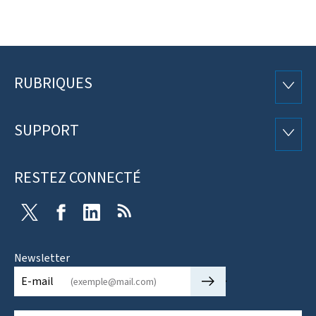
RUBRIQUES
Pied
RUBRI
de
SUPPORT
SUPP
page
RESTEZ CONNECTÉ
Twitter
Facebook
LinkedIn
RSS
Newsletter
🡒
E-mail