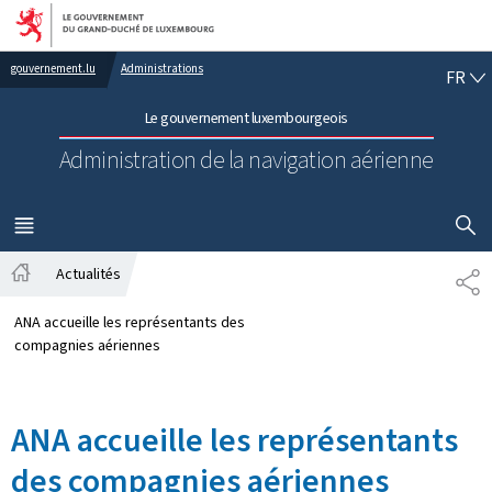
Aller au menu principal
Aller au contenu
FR
gouvernement.lu
Administrations
FR
Le gouvernement luxembourgeois
Administration de la navigation aérienne
AFFICHER
MENU
PRINCIPAL
Actualités
PA
Accueil
ANA accueille les représentants des
compagnies aériennes
ANA accueille les représentants
des compagnies aériennes