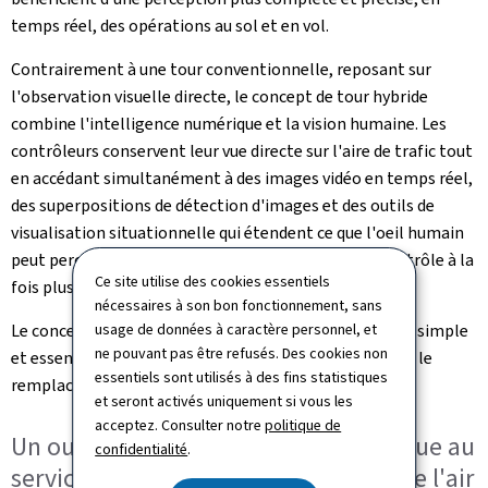
temps réel, des opérations au sol et en vol.
Contrairement à une tour conventionnelle, reposant sur
l'observation visuelle directe, le concept de tour hybride
combine l'intelligence numérique et la vision humaine. Les
contrôleurs conservent leur vue directe sur l'aire de trafic tout
en accédant simultanément à des images vidéo en temps réel,
des superpositions de détection d'images et des outils de
visualisation situationnelle qui étendent ce que l'oeil humain
peut percevoir. Il en résulte un environnement de contrôle à la
Ce site utilise des cookies essentiels
fois plus performant et plus résilient.
nécessaires à son bon fonctionnement, sans
usage de données à caractère personnel, et
Le concept de tour hybride repose donc sur un principe simple
ne pouvant pas être refusés. Des cookies non
et essentiel: une technologie qui assiste l'humain sans le
essentiels sont utilisés à des fins statistiques
remplacer.
et seront activés uniquement si vous les
acceptez. Consulter notre
politique de
Un outil pédagogique et technologique au
confidentialité
.
service de l'attractivité des métiers de l'air