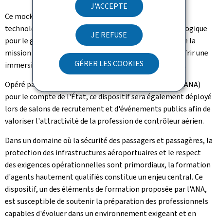
J'ACCEPTE
Ce mock-up dépasse le simple cadre du prototype
technologique: il constitue une véritable vitrine pédagogique
JE REFUSE
pour le grand public, permettant de mieux comprendre la
mission essentielle du contrôle du trafic aérien et d'offrir une
GÉRER LES COOKIES
immersion réaliste dans la tour de contrôle de demain.
Opéré par l'Administration de la navigation aérienne (ANA)
pour le compte de l'État, ce dispositif sera également déployé
lors de salons de recrutement et d'événements publics afin de
valoriser l'attractivité de la profession de contrôleur aérien.
Dans un domaine où la sécurité des passagers et passagères, la
protection des infrastructures aéroportuaires et le respect
des exigences opérationnelles sont primordiaux, la formation
d'agents hautement qualifiés constitue un enjeu central. Ce
dispositif, un des éléments de formation proposée par l'ANA,
est susceptible de soutenir la préparation des professionnels
capables d'évoluer dans un environnement exigeant et en