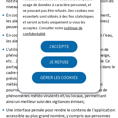
notifications selon les besoins (prévisions, alertes selon les
usage de données à caractère personnel, et
niveaux de sévérité et les phénomènes concernés;
ne pouvant pas être refusés. Des cookies non
En coopération avec l'Administration de l'environnement,
essentiels sont utilisés à des fins statistiques
les alertes de la qualité de l'air (ozone et particules fines)
et seront activés uniquement si vous les
peuvent être diffusées;
acceptez. Consulter notre
politique de
confidentialité
.
En coopération avec l'Administration de la gestion de l'eau,
les alertes d'inondations peuvent être diffusées;
J'ACCEPTE
L'utilisateur peut communiquer sa propre observation de
phénomènes météo (par exemple brouillard, grêle, neige,
etc…) de façon anonyme et sans inscription préalable. Ce
JE REFUSE
partage facile et rapide d'observations sera très utile dans le
cadre du service opérationnel de "MeteoLux". Les
GÉRER LES COOKIES
prévisionnistes recevront ainsi des informations
météorologiques complémentaires en temps réel qui
pourront jouer un rôle important, notamment en cas de
phénomènes météo virulents et/ou locaux, permettant
ainsi un meilleur suivi des vigilances émises;
Une interface pensée pour rendre le contenu de l'application
accessible au plus grand nombre, y compris aux personnes