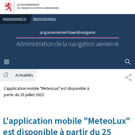
Aller au menu principal
Aller au contenu
gouvernement.lu
Administrations
Le gouvernement luxembourgeois
Administration de la navigation aérienne
AFFICHER
MENU
PRINCIPAL
Actualités
PA
Accueil
L'application mobile "MeteoLux" est disponible à
partir du 25 juillet 2022
L'application mobile "MeteoLux"
est disponible à partir du 25