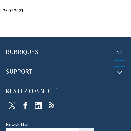
26.07.2021
RUBRIQUES
Pied
RUBRI
de
SUPPORT
SUPP
page
RESTEZ CONNECTÉ
Twitter
Facebook
LinkedIn
RSS
Newsletter