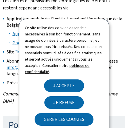
Les alertes et prévisions météorologiques de MeteoLux
restent cependant accessibles via:
Application mobile de l'Institut royal météorologique de la
Belgique (IRM):
Ce site utilise des cookies essentiels
Apple App Store
nécessaires à son bon fonctionnement, sans
usage de données à caractère personnel, et
Google Play Store
ne pouvant pas être refusés. Des cookies non
Site
"Meteoalarm"
essentiels sont utilisés à des fins statistiques
et seront activés uniquement si vous les
Abonnement "Bulletin": demande par courriel à l'adresse
acceptez. Consulter notre
politique de
info@meteo.public.lu
(édition 2x/jour et disponible en
confidentialité
.
langues française et allemande)
Prévisions par téléphone 24h/24: (+352) 4798-27010
J'ACCEPTE
Communiqué par l'Administration de la navigation aérienne
(ANA)
JE REFUSE
GÉRER LES COOKIES
Pour en savoir plus