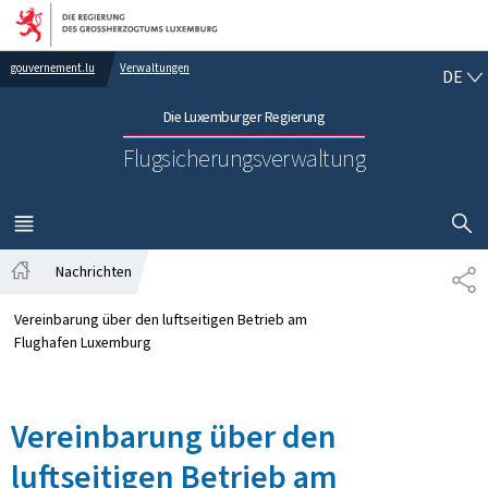
Zur Hauptnavigation
Zum Inhalt
DE
gouvernement.lu
Verwaltungen
DE
Die Luxemburger Regierung
Flugsicherungsverwaltung
SUCHFLED 
MENÜ
HAUPT-
Nachrichten
TE
Startseite
Vereinbarung über den luftseitigen Betrieb am
Flughafen Luxemburg
Vereinbarung über den
luftseitigen Betrieb am