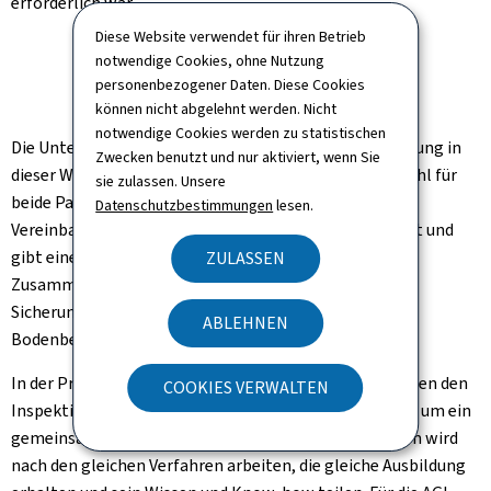
erforderlich war.
Diese Website verwendet für ihren Betrieb
© ANA
notwendige Cookies, ohne Nutzung
personenbezogener Daten. Diese Cookies
können nicht abgelehnt werden. Nicht
notwendige Cookies werden zu statistischen
Die Unterzeichnung der neuen Kooperationsvereinbarung in
Zwecken benutzt und nur aktiviert, wenn Sie
dieser Woche ist daher ein wichtiger Meilenstein sowohl für
sie zulassen. Unsere
beide Partner als auch für den Flughafen. Die neue
Datenschutzbestimmungen
lesen.
Vereinbarung bekräftigt das gemeinsame Engagement und
gibt einen gemeinsamen Fahrplan für die weitere
ZULASSEN
Zusammenarbeit vor, insbesondere im Hinblick auf die
Sicherung des Rollfeldes und die Instandhaltung der
ABLEHNEN
Bodenbefeuerung des Flugplatzes.
In der Praxis wird eine engere Zusammenarbeit zwischen den
COOKIES VERWALTEN
Inspektionsteams von ANA und lux-Airport aufgebaut, um ein
gemeinsames Inspektionsteam zu bilden. Dieses Team wird
nach den gleichen Verfahren arbeiten, die gleiche Ausbildung