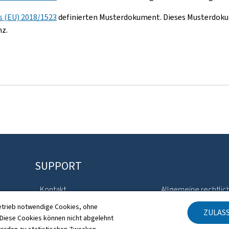
 (EU) 2018/1523
definierten Musterdokument. Dieses Musterdokum
nz.
SUPPORT
Kontakt
Allgemeine rechtlic
etrieb notwendige Cookies, ohne
ZULAS
Sitemap
Barrierefreiheit
iese Cookies können nicht abgelehnt