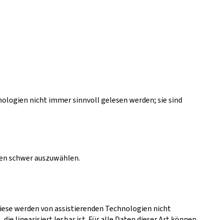
logien nicht immer sinnvoll gelesen werden; sie sind
ien schwer auszuwählen.
(diese werden von assistierenden Technologien nicht
ie linearisiert lesbar ist. Für alle Daten dieser Art können