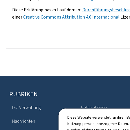
Diese Erklärung basiert auf dem im
Durchführungsbeschluss
einer
Creative Commons Attribution 4.0 International
Lize
Footer
RUBRIKEN
Die Verwaltung
Publikationen
Diese Website verwendet für ihren B
Nachrichten
Verzeichnis
Nutzung personenbezogener Daten. D