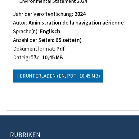
Environmental Statement 2024
Jahr der Veröffentlichung
2024
Autor
Aministration de la navigation aérienne
Sprache(n)
Englisch
Anzahl der Seiten
65 seite(n)
Dokumentformat
Pdf
Dateigröße
10,45 MB
HERUNTERLADEN
(EN, PDF - 10,45 MB)
Footer
RUBRIKEN