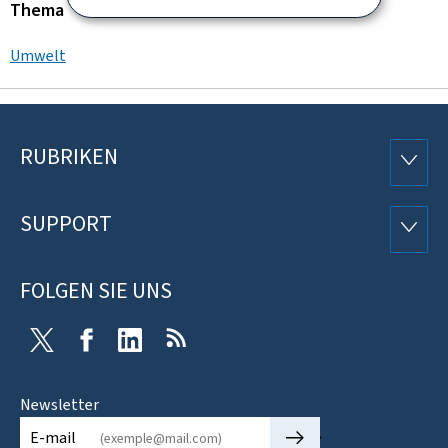
Thema
Umwelt
RUBRIKEN
Footer
RUBRI
SUPPORT
SUPP
FOLGEN SIE UNS
Twitter
Facebook
LinkedIn
RSS
Newsletter
🡒
E-mail