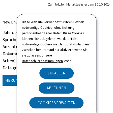
Zum letzten Mal aktualisiert am
30.10.2024
New Environmental Statement 2023
Diese Website verwendet für ihren Betrieb
notwendige Cookies, ohne Nutzung
Jahr der Veröffentlichung
2023
personenbezogener Daten. Diese Cookies
können nicht abgelehnt werden. Nicht
Sprache(n)
Englisch
notwendige Cookies werden zu statistischen
Anzahl der Seiten
56 seite(n)
Zwecken benutzt und nur aktiviert, wenn Sie
Dokumentformat
Pdf
sie zulassen. Unsere
Art(en)
Broschüre Buch
Datenschutzbestimmungen
lesen.
Dateigröße
10,86 MB
ZULASSEN
HERUNTERLADEN
(EN, PDF - 10,86 MB)
ABLEHNEN
COOKIES VERWALTEN