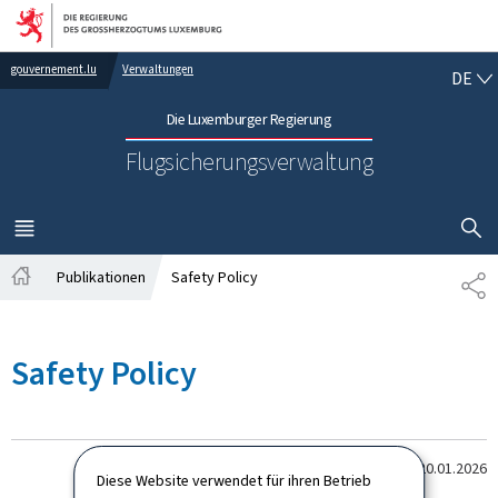
Zur Hauptnavigation
Zum Inhalt
DE
gouvernement.lu
Verwaltungen
DE
Die Luxemburger Regierung
Flugsicherungsverwaltung
SUCHFLED 
MENÜ
HAUPT-
Publikationen
Safety Policy
SH
Startseite
Safety Policy
Last update
20.01.2026
Diese Website verwendet für ihren Betrieb