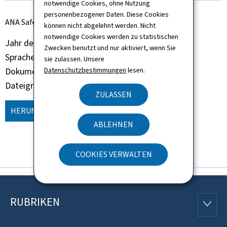
notwendige Cookies, ohne Nutzung
personenbezogener Daten. Diese Cookies
ANA Safety Policy
können nicht abgelehnt werden. Nicht
notwendige Cookies werden zu statistischen
Jahr der Veröffentlichung
2026
Zwecken benutzt und nur aktiviert, wenn Sie
Sprache(n)
Englisch
sie zulassen. Unsere
Datenschutzbestimmungen
lesen.
Dokumentformat
Png
Dateigröße
2,93 MB
ZULASSEN
HERUNTERLADEN
(EN, PNG - 2,93 MB)
ABLEHNEN
COOKIES VERWALTEN
RUBRIKEN
Footer
RUBRI