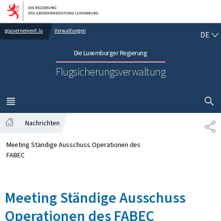
Zur Hauptnavigation
Zum Inhalt
DE
gouvernement.lu
Verwaltungen
DE
Die Luxemburger Regierung
Flugsicherungsverwaltung
SUCHFLED 
MENÜ
HAUPT-
Nachrichten
TE
Startseite
Meeting Ständige Ausschuss Operationen des
FABEC
Meeting Ständige Ausschuss
Operationen des FABEC