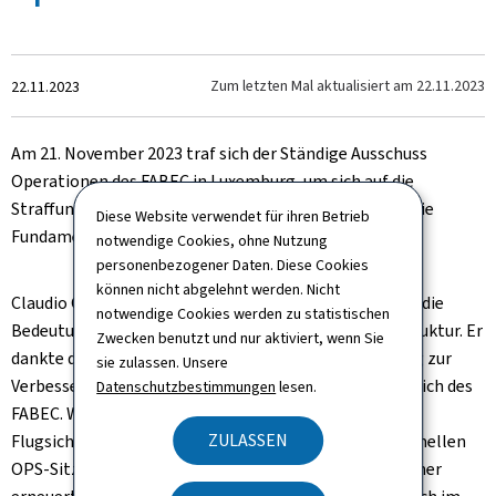
Zum
Zum letzten Mal aktualisiert am
22.11.2023
22.11.2023
Am 21. November 2023 traf sich der Ständige Ausschuss
Operationen des FABEC in Luxemburg, um sich auf die
Straffung laufender Initiativen zu konzentrieren und die
Diese Website verwendet für ihren Betrieb
Fundamente für die Zukunft zu legen.
notwendige Cookies, ohne Nutzung
personenbezogener Daten. Diese Cookies
können nicht abgelehnt werden. Nicht
Claudio Clori, der Vorsitzende des FABEC ASB, betonte die
notwendige Cookies werden zu statistischen
Bedeutung der neu vorgeschlagenen Strategie und Struktur. Er
Zwecken benutzt und nur aktiviert, wenn Sie
dankte dem SC OPS für seinen herausragenden Beitrag zur
sie zulassen. Unsere
Verbesserung der Sicherheit und Effizienz im Kernbereich des
Datenschutzbestimmungen
lesen.
FABEC. Während dieser Sitzung war die
ZULASSEN
Flugsicherungsverwaltung Gastgeber der letzten formellen
OPS-Sitzung vor dem bevorstehenden Übergang zu einer