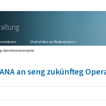
Bei den Haaptmenü goen
Bei den Inhalt goen
altung
STATISTIKEN AN REDEVANCEN
rozeduren
Statistiken an Redevancen
teg Operatiounskonzepter
d'ANA an seng zukünfteg Ope