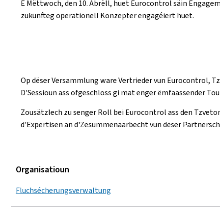
E Mëttwoch, den 10. Abrëll, huet Eurocontrol säin Engagem
zukünfteg operationell Konzepter engagéiert huet.
Op dëser Versammlung ware Vertrieder vun Eurocontrol, Tz
D'Sessioun ass ofgeschloss gi mat enger ëmfaassender Tou
Zousätzlech zu senger Roll bei Eurocontrol ass den Tzveto
d'Expertisen an d'Zesummenaarbecht vun dëser Partnerschaf
Organisatioun
Fluchsécherungsverwaltung