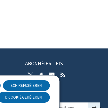
ABONNÉIERT EIS
Twitter
Facebook
LinkedIn
RSS
ECH REFUSÉIEREN
rung
D'COOKIË GERÉIEREN
Newsletter
🡒
E-mail