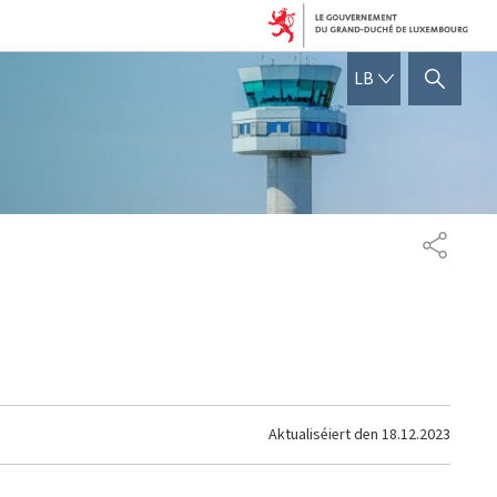
LËTZEBUERGE
LB
SHOW HIDE SEARCH
SHARE
Aktualiséiert den
18.12.2023