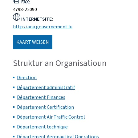
FAX:
4798-22090
INTERNETSITE:
http://ana.gouvernement.lu
KAART WEISEN
Struktur an Organisatioun
Direction
Département administratif
Département Finances
Département Certification
Département Air Traffic Control
Département technique
Département Aeronautical Operations