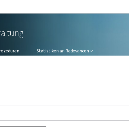
Bei den Haaptmenü goen
Bei den Inhalt goen
altung
STATISTIKEN AN REDEVANCEN
rozeduren
Statistiken an Redevancen