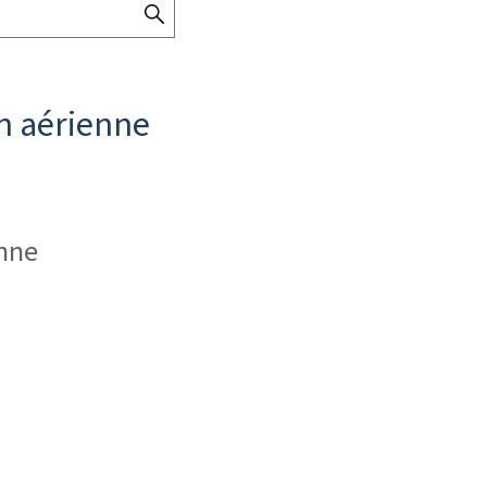
SEARCH
THE
DIRECTORY
on aérienne
enne