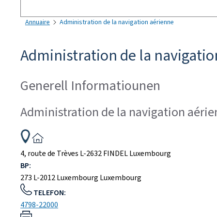
Sichen
Annuaire
Administration de la navigation aérienne
Administration de la navigati
Generell Informatiounen
Administration de la navigation aéri
ADRESS:
4, route de Trèves
L-2632
FINDEL
Luxembourg
BP:
273
L-2012
Luxembourg
Luxembourg
TELEFON:
4798-22000