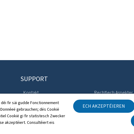
SUPPORT
Kontakt
Rechtlech Aspekter
 déi fir säi gudde Fonctionnement
ECH AKZEPTÉIEREN
Sitemap
Accessibilitéitserklä
h Donnéeë gebrauchen; dës Cookië
tiel Cookië gi fir statistesch Zwecker
Iwwert dës Websäit
Gestioun vu Cookien
 se akzeptéiert. Consultéiert eis