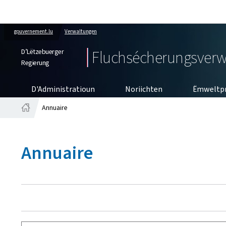
gouvernement.lu
Verwaltungen
D’Lëtzebuerger
Fluchsécherungsverw
Regierung
D'Administratioun
Noriichten
Ëmweltp
Annuaire
Startsäit
Annuaire