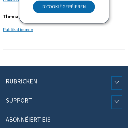
D'COOKIË GERÉIEREN
Thema
Publikatiounen
RUBRICKEN
Fousszeil
RUBRI
SUPPORT
SUPP
ABONNÉIERT EIS