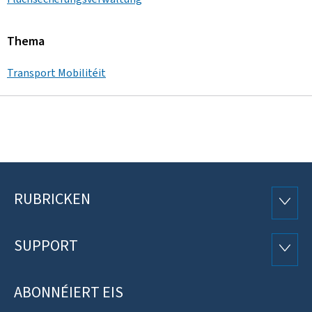
Thema
Transport Mobilitéit
RUBRICKEN
Fousszeil
RUBRI
SUPPORT
SUPP
ABONNÉIERT EIS