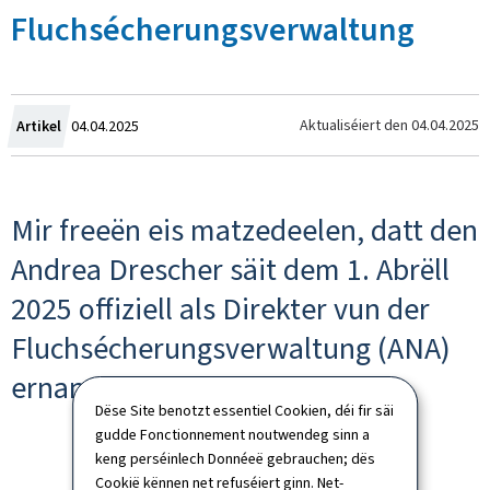
Fluchsécherungsverwaltung
Created
Aktualiséiert den
04.04.2025
Artikel
04.04.2025
on
Mir freeën eis matzedeelen, datt den
Andrea Drescher säit dem 1. Abrëll
2025 offiziell als Direkter vun der
Fluchsécherungsverwaltung (ANA)
ernannt gouf.
Dëse Site benotzt essentiel Cookien, déi fir säi
gudde Fonctionnement noutwendeg sinn a
keng perséinlech Donnéeë gebrauchen; dës
Cookië kënnen net refuséiert ginn. Net-